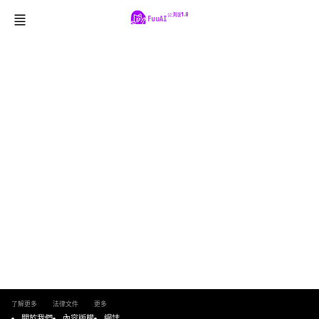
公測版1.0
FuuAI
了解更多
法律文件
更多
關於我們
內容版權
網誌