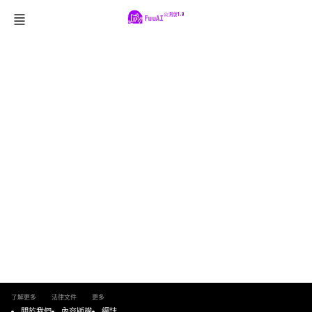
公測版1.0
FuuAI
了解更多
法律文件
更多
關於我們
內容版權
網誌