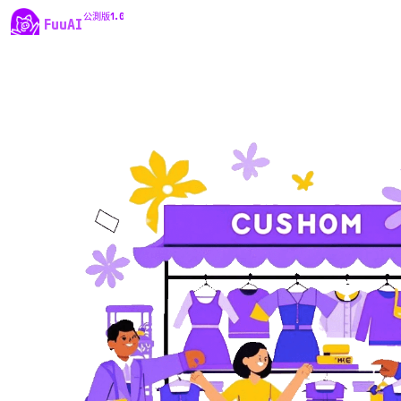
公測版1.0
FuuAI