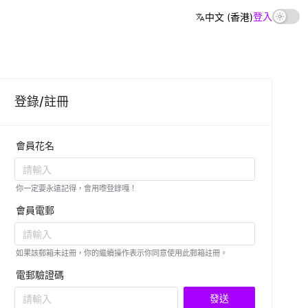
登入
中文 (香港)
登錄/註冊
會員花名
請輸入
你一定要永遠記得，會用嚟登錄嘎！
會員電郵
請輸入
如果該郵箱未註冊，你的繼續操作表示你同意使用此郵箱註冊。
電郵驗證碼
發送
請輸入